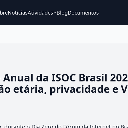
bre
Notícias
Atividades
Blog
Documentos
 Anual da ISOC Brasil 20
ção etária, privacidade e 
, durante o Dia Zero do Fórum da Internet no Bras