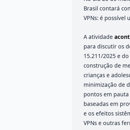
Brasil contará co
VPNs: é possível 
A atividade
acont
para discutir os 
15.211/2025 e do 
construção de me
crianças e adole
minimização de da
pontos em pauta e
baseadas em prov
e os efeitos sis
VPNs e outras fe