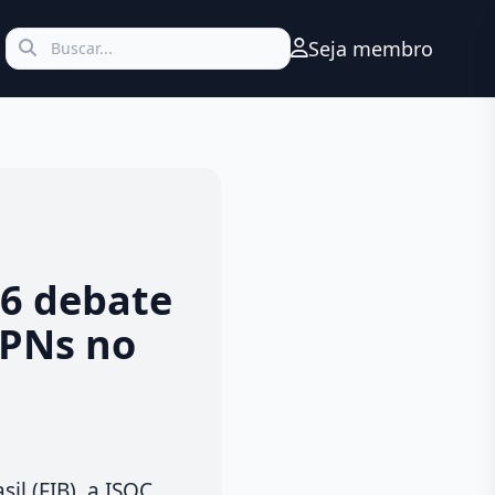
Seja membro
26 debate
VPNs no
il (FIB), a ISOC