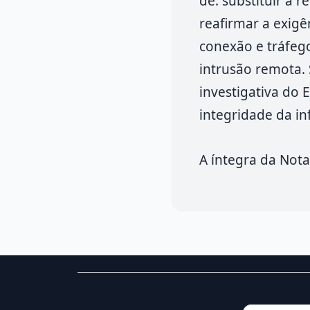
de: substituir a 
reafirmar a exigê
conexão e tráfego
intrusão remota. 
investigativa do 
integridade da in
A íntegra da Not