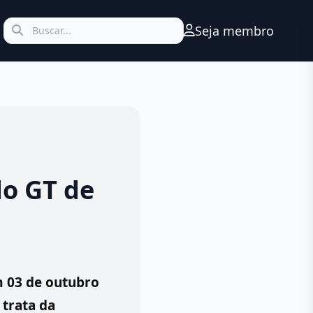
Seja membro
do GT de
m 03 de outubro
 trata da