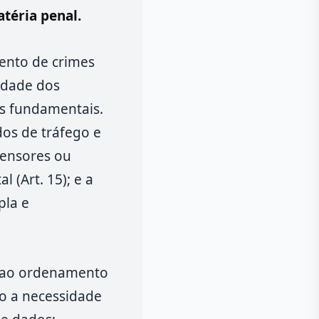
téria penal.
ento de crimes
cidade dos
os fundamentais.
dos de tráfego e
sensores ou
 (Art. 15); e a
pla e
0 ao ordenamento
do a necessidade