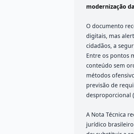
modernização da 
O documento reco
digitais, mas ale
cidadãos, a segur
Entre os pontos m
conteúdo sem orde
métodos ofensivos
previsão de requi
desproporcional (A
A Nota Técnica r
jurídico brasilei