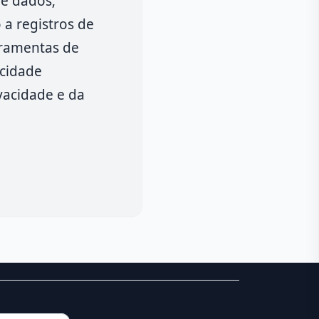
de dados;
 a registros de
rramentas de
acidade
vacidade e da